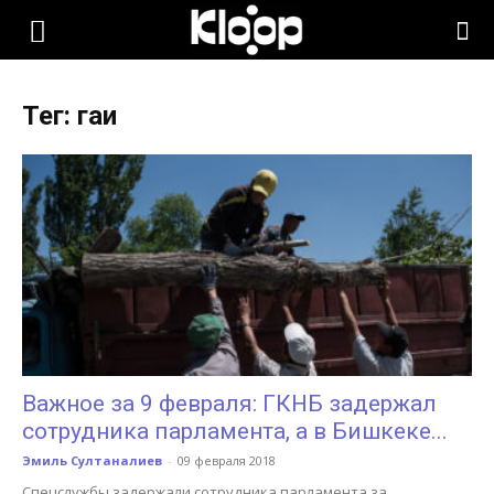
KLOOP.KG
Тег: гаи
—
Новости
Кыргызстана
Важное за 9 февраля: ГКНБ задержал
сотрудника парламента, а в Бишкеке...
Эмиль Султаналиев
-
09 февраля 2018
Спецслужбы задержали сотрудника парламента за