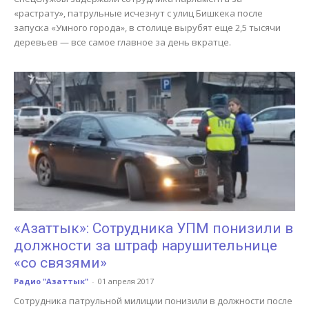
«растрату», патрульные исчезнут с улиц Бишкека после
запуска «Умного города», в столице вырубят еще 2,5 тысячи
деревьев — все самое главное за день вкратце.
«Азаттык»: Сотрудника УПМ понизили в
должности за штраф нарушительнице
«со связями»
Радио "Азаттык"
-
01 апреля 2017
Сотрудника патрульной милиции понизили в должности после