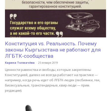
Конституция vs. Реальность. Почему
законы Кыргызстана не работают для
ЛГБТК-сообщества
Карина Толмачёва
-
25 января 2019
Ценности равенства и свободы, которые закреплены
Конституцией, далеко не всегда работают на практике —
например, когда речь идет об ЛГБТК-людях (лесбиянки, геи,
бисексуальные, трансгендерные, квир-люди — прим.
редакции).