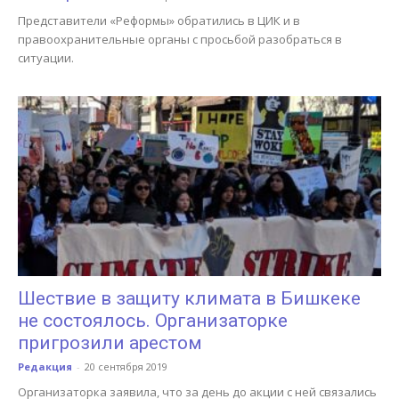
Представители «Реформы» обратились в ЦИК и в
правоохранительные органы с просьбой разобраться в
ситуации.
Шествие в защиту климата в Бишкеке
не состоялось. Организаторке
пригрозили арестом
Редакция
-
20 сентября 2019
Организаторка заявила, что за день до акции с ней связались