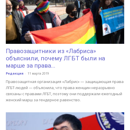
Правозащитники из «Лабриса»
объяснили, почему ЛГБТ были на
марше за права...
Редакция
-
11 марта 2019
Правозащитная организация «Лабрис» — защищающая права
ЛГБТ-людей — объяснила, что права женщин неразрывно
связаны с правами ЛГБТ, поэтому они поддержали ежегодный
женский марш за гендерное равенство.