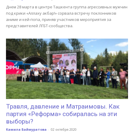
Днем 28 марта в центре Ташкента группа агрессивных мужчин
под крики «Аллаху акбар!» сорвала встречу поклонников
аниме и кей-попа, приняв участников мероприятия за
представителей ЛГБТ-сообщества.
Травля, давление и Матраимовы. Как
партия «Реформа» собиралась на эти
выборы?
Камила Баймуратова
-
02 октября 2020