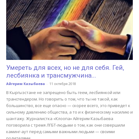
Умереть для всех, но не для себя. Гей,
лесбиянка и трансмужчина...
Айгерим Казыбаева
-
11 октября 2018
В Кыргызстане не запрещено быть геем, лесбиянкой или
трансгендером. Но говорить о том, что ты не такой, как
большинство, все еще опасно — скорее всего, это приведет к
сильному давлению общества, а то и к физическому насилию и
шантажу. Журналистка «Клоопа» Айгерим Казыбаева
поговорила с тремя ЛГБТ-людьми о том, как они совершили
каминг-аут перед самыми важными людьми — своими
родителями.