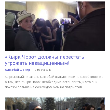
«Кырк Чоро» должны перестать
угрожать незащищенным!
Олжобай Шакир
-
12 марта 2019
Кыргызский писатель Олжобай Шакир пишет в своей колонке
о том, что "Кырк Чоро" необходимо остановить, и что они
похожи больше на скинхедов, чем на патриотов.