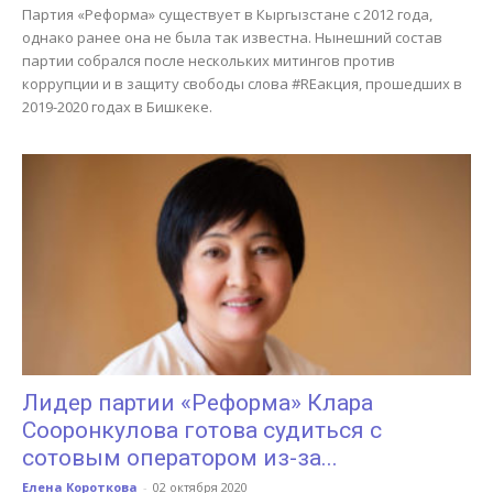
Партия «Реформа» существует в Кыргызстане с 2012 года,
однако ранее она не была так известна. Нынешний состав
партии собрался после нескольких митингов против
коррупции и в защиту свободы слова #REакция, прошедших в
2019-2020 годах в Бишкеке.
Лидер партии «Реформа» Клара
Сооронкулова готова судиться с
сотовым оператором из-за...
Елена Короткова
-
02 октября 2020