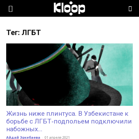
KLOOP.KG
Тег: ЛГБТ
—
Новости
Кыргызстана
Жизнь ниже плинтуса. В Узбекистане к
борьбе с ЛГБТ‑подпольем подключили
набожных...
Айдай Эркебаева
-
01 апреля 2021