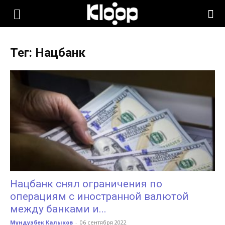
KLOOP.KG
Тег: Нацбанк
—
Новости
Кыргызстана
Нацбанк снял ограничения по
операциям с иностранной валютой
между банками и...
Мундузбек Калыков
-
06 сентября 2022