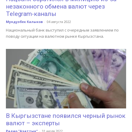
незаконного обмена валют через
Telegram-каналы
Мундузбек Калыков
-
04 августа 2022
Национальный банк выступил с очередным заявлением по
поводу ситуации на валютном рынке Кыргызстана.
В Кыргызстане появился черный рынок
валют – эксперты
Радио "Азаттык"
-
31 июля 2022