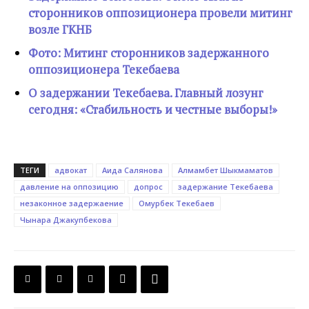
сторонников оппозиционера провели митинг
возле ГКНБ
Фото: Митинг сторонников задержанного
оппозиционера Текебаева
О задержании Текебаева. Главный лозунг
сегодня: «Стабильность и честные выборы!»
ТЕГИ
адвокат
Аида Салянова
Алмамбет Шыкмаматов
давление на оппозицию
допрос
задержание Текебаева
незаконное задержаение
Омурбек Текебаев
Чынара Джакупбекова