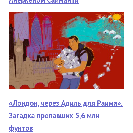
Айеркеном Саймаити
«Лондон, через Адиль для Раима».
Загадка пропавших 5,6 млн
фунтов