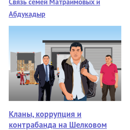
Связь семей Матраимовых и
Абдукадыр
Кланы, коррупция и
контрабанда на Шелковом