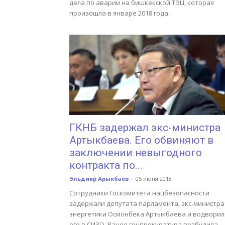
дела по аварии на бишкекской ТЭЦ, которая
произошла в январе 2018 года.
ГКНБ задержал экс-министра
Артыкбаева. Его обвиняют в
заключении невыгодного
контракта по...
Эльдияр Арыкбаев
-
05 июня 2018
Сотрудники Госкомитета нацбезопасности
задержали депутата парламента, экс-министра
энергетики Осмонбека Артыкбаева и водворил
его в СИЗО. Ранее генпрокуратура возбудила