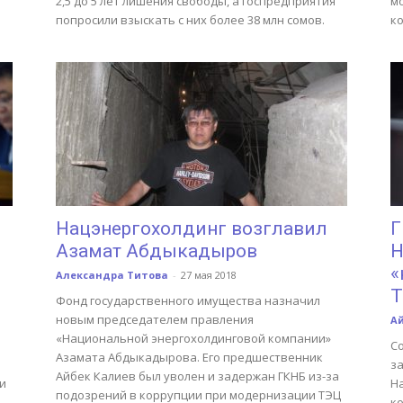
2,5 до 5 лет лишения свободы, а госпредприятия
м
попросили взыскать с них более 38 млн сомов.
к
Нацэнергохолдинг возглавил
Г
Азамат Абдыкадыров
Н
«
Александра Титова
-
27 мая 2018
Фонд государственного имущества назначил
новым председателем правления
А
«Национальной энергохолдинговой компании»
С
Азамата Абдыкадырова. Его предшественник
з
Айбек Калиев был уволен и задержан ГКНБ из-за
и
Н
подозрений в коррупции при модернизации ТЭЦ
к