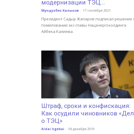
модернизации ТЭЦ...
Мундузбек Калыков
-
17 сентября 2021
Президент Садыр Жапаров подписал решение 
помиловании экс-главы Нацэнергохолдинга
Айбека Калиева.
Штраф, сроки и конфискация:
Как осудили чиновников «Дел
о ТЭЦ»
Aidai Irgebai
-
06 декабря 2019