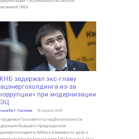
одернизации ТЭЦ Бишкека китайской
омпанией ТВЕА.
КНБ задержал экс-главу
ацэнергохолдинга из-за
коррупции» при модернизации
ТЭЦ
йсымбат Токоева
-
18 апреля 2018
отрудники Госкомитета нацбезопасности
адержали бывшего председателя
ацэнергохолдинга Айбека Калиева по делу о
оррупции при модернизации ТЭЦ Бишкека. Она