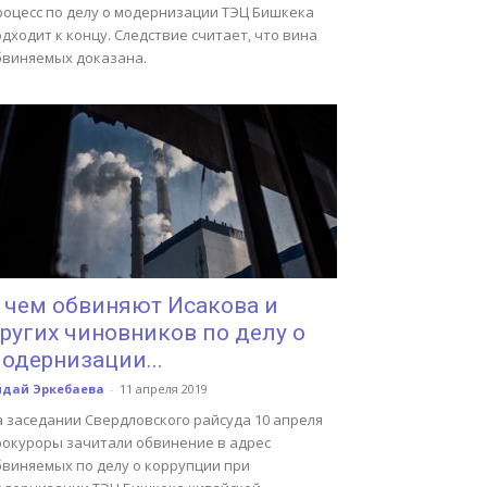
роцесс по делу о модернизации ТЭЦ Бишкека
дходит к концу. Следствие считает, что вина
бвиняемых доказана.
 чем обвиняют Исакова и
ругих чиновников по делу о
одернизации...
йдай Эркебаева
-
11 апреля 2019
а заседании Свердловского райсуда 10 апреля
рокуроры зачитали обвинение в адрес
бвиняемых по делу о коррупции при