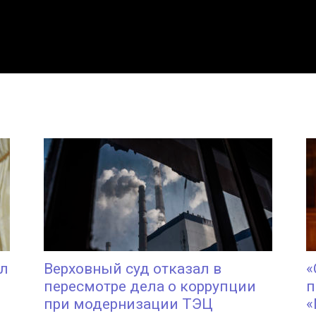
ал
Верховный суд отказал в
«
пересмотре дела о коррупции
п
при модернизации ТЭЦ
«