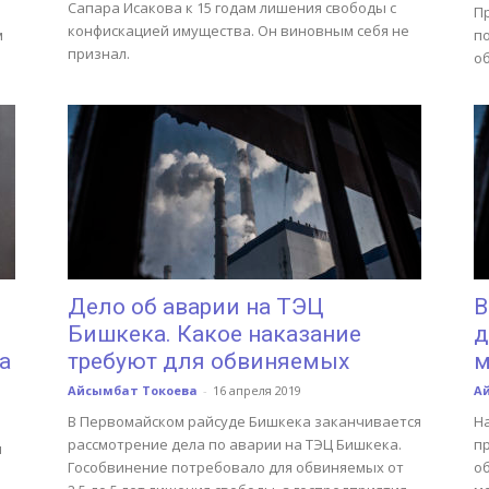
Сапара Исакова к 15 годам лишения свободы с
П
конфискацией имущества. Он виновным себя не
м
по
признал.
о
Дело об аварии на ТЭЦ
В
Бишкека. Какое наказание
д
а
требуют для обвиняемых
м
Айсымбат Токоева
-
16 апреля 2019
А
В Первомайском райсуде Бишкека заканчивается
Н
рассмотрение дела по аварии на ТЭЦ Бишкека.
п
я
Гособвинение потребовало для обвиняемых от
о