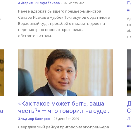
г
Айгерим Рыскулбекова
-
02 марта 2021
Ai
Ранее адвокат бывшего премьер-министра
Сапара Исакова Нурбек Токтакунов обратился в
о
А
Верховный суд с просьбой отправить дело на
с
пересмотр по вновь открывшимся
«
обстоятельствам.
Н
«Как такое может быть, ваша
Д
а
честь?» — что говорил на суде...
С
л
Эльдияр Бакиров
-
06 декабря 2019
А
Свердловский райсуд приговорил экс-премьера