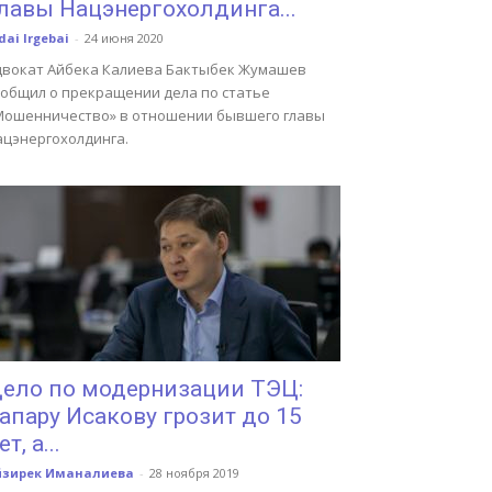
лавы Нацэнергохолдинга...
dai Irgebai
-
24 июня 2020
двокат Айбека Калиева Бактыбек Жумашев
ообщил о прекращении дела по статье
Мошенничество» в отношении бывшего главы
ацэнергохолдинга.
ело по модернизации ТЭЦ:
апару Исакову грозит до 15
ет, а...
йзирек Иманалиева
-
28 ноября 2019