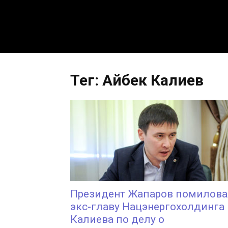
Тег: Айбек Калиев
Президент Жапаров помилов
экс-главу Нацэнергохолдинга
Калиева по делу о