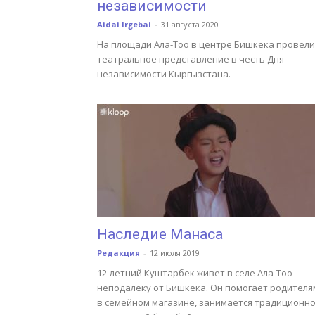
независимости
Aidai Irgebai
-
31 августа 2020
На площади Ала-Тоо в центре Бишкека провели
театральное представление в честь Дня
независимости Кыргызстана.
Наследие Манаса
Редакция
-
12 июля 2019
12-летний Куштарбек живет в селе Ала-Тоо
неподалеку от Бишкека. Он помогает родителя
в семейном магазине, занимается традиционн