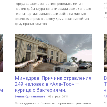
Са
Горсуд Бишкека запретил проводить митинг
р
против добычи урана на площади еще 26 апреля.
П
Члены партии планировали выйти на мирную
по
акцию 30 апреля к Белому дому, а затем пойти к
дому правительства.
Минздрав: Причина отравления
В
249 человек в «Ала-Тоо» —
Т
ом
курица с бактериями...
ч
Эмиль Султаналиев
-
05 апреля 2018
А
В минздраве сообщили, что причина отравления
С