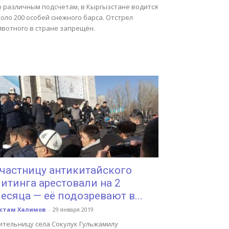
о различным подсчетам, в Кыргызстане водится
оло 200 особей снежного барса. Отстрел
ивотного в стране запрещён.
частницу антикитайского
итинга арестовали на 2
есяца — её подозревают в...
устам Халимов
-
29 января 2019
ительницу села Сокулук Гульжамилу