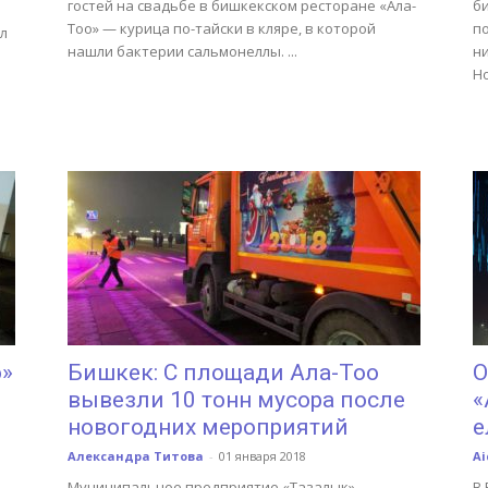
гостей на свадьбе в бишкекском ресторане «Ала-
б
Тоо» — курица по-тайски в кляре, в которой
п
л
нашли бактерии сальмонеллы. ...
ни
Но
о»
Бишкек: C площади Ала-Тоо
О
вывезли 10 тонн мусора после
«
новогодних мероприятий
е
Александра Титова
-
01 января 2018
Ai
Муниципальное предприятие «Тазалык»
В