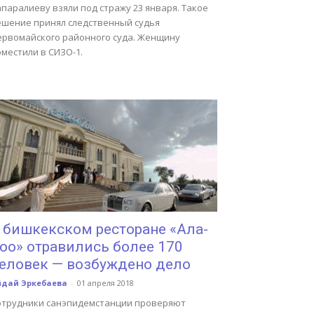
паралиеву взяли под стражу 23 января. Такое
ешение принял следственный судья
ервомайского районного суда. Женщину
местили в СИЗО-1.
 бишкекском ресторане «Ала-
оо» отравились более 170
еловек — возбуждено дело
йдай Эркебаева
-
01 апреля 2018
отрудники санэпидемстанции проверяют