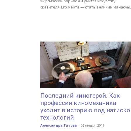
кыргызской борьбой и учится искусству
сказителя. Его мечта — стать великим манасчы.
Последний киногерой. Как
профессия киномеханика
уходит в историю под натиск
технологий
Александра Титова
-
03 января 2019