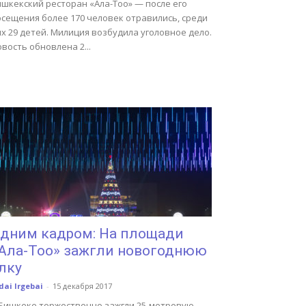
ишкекский ресторан «Ала-Тоо» — после его
осещения более 170 человек отравились, среди
х 29 детей. Милиция возбудила уголовное дело.
вость обновлена 2...
дним кадром: На площади
Ала-Тоо» зажгли новогоднюю
лку
dai Irgebai
-
15 декабря 2017
 Бишкеке торжественно зажгли 25-метровую