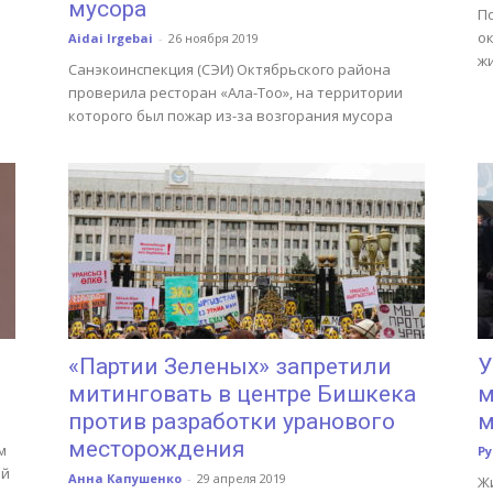
мусора
П
ок
Aidai Irgebai
-
26 ноября 2019
ж
Санэкоинспекция (СЭИ) Октябрьского района
проверила ресторан «Ала-Тоо», на территории
которого был пожар из-за возгорания мусора
«Партии Зеленых» запретили
У
митинговать в центре Бишкека
м
против разработки уранового
м
месторождения
м
Р
ой
Анна Капушенко
-
29 апреля 2019
Ж