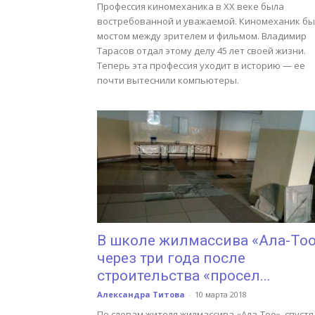
Профессия киномеханика в XX веке была
востребованной и уважаемой. Киномеханик бы
мостом между зрителем и фильмом. Владимир
Тарасов отдал этому делу 45 лет своей жизни.
Теперь эта профессия уходит в историю — ее
почти вытеснили компьютеры.
В школе жилмассива «Ала-То
через три года после
строительства «просел...
Александра Титова
-
10 марта 2018
По словам жителя жилмассива «Ала-Тоо», спустя