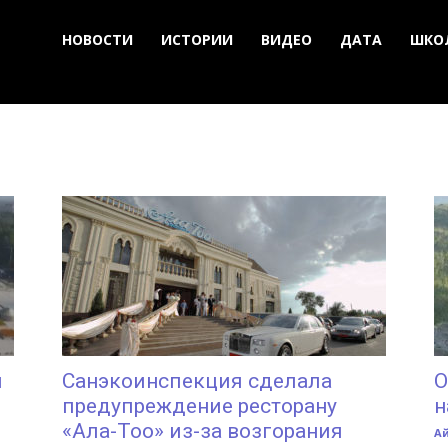
НОВОСТИ
ИСТОРИИ
ВИДЕО
ДАТА
ШКО
и
Санэкоинспекция сделала
О
предупреждение ресторану
н
«Ала-Тоо» из-за возгорания
А