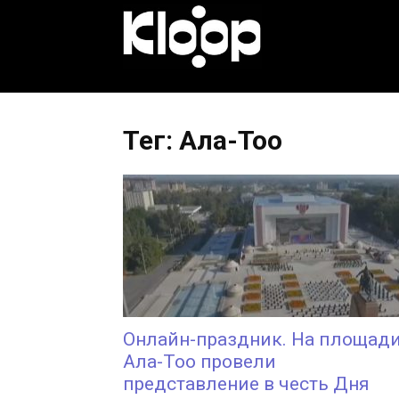
KLOOP.KG
—
Тег: Ала-Тоо
Новости
Кыргызстана
Онлайн-праздник. На площад
Ала-Тоо провели
представление в честь Дня