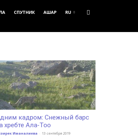
ЛА
СПУТНИК
АШАР
RU
дним кадром: Снежный барс
а хребте Ала-Тоо
йзирек Иманалиева
-
13 сентября 2019