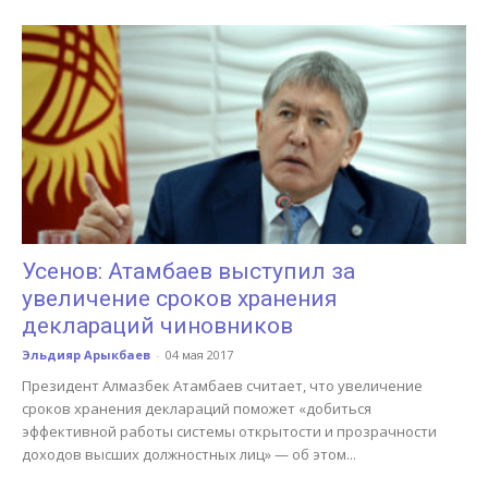
Усенов: Атамбаев выступил за
увеличение сроков хранения
деклараций чиновников
Эльдияр Арыкбаев
-
04 мая 2017
Президент Алмазбек Атамбаев считает, что увеличение
сроков хранения деклараций поможет «добиться
эффективной работы системы открытости и прозрачности
доходов высших должностных лиц» — об этом...