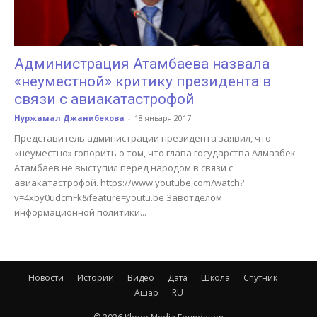
Администрация Атамбаева назвала
«неуместной» критику президента в
связи с авиакатастрофой
Нуржамал Джанибекова
-
18 января 2017
Представитель администрации президента заявил, что
«неуместно» говорить о том, что глава государства Алмазбек
Атамбаев не выступил перед народом в связи с
авиакатастрофой. https://www.youtube.com/watch?
v=4xby0udcmFk&feature=youtu.be Завотделом
информационной политики...
Новости
Истории
Видео
Дата
Школа
Спутник
Ашар
RU