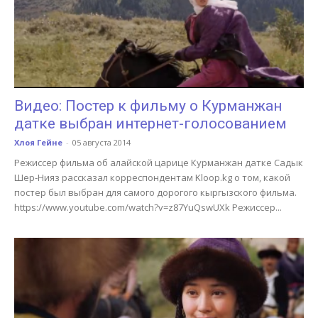
Видео: Постер к фильму о Курманжан
датке выбран интернет-голосованием
Хлоя Гейне
-
05 августа 2014
Режиссер фильма об алайской царице Курманжан датке Садык
Шер-Нияз рассказал корреспондентам Kloop.kg о том, какой
постер был выбран для самого дорогого кыргызского фильма.
https://www.youtube.com/watch?v=z87YuQswUXk Режиссер...