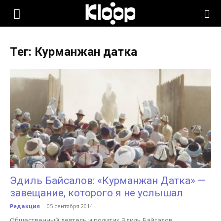
KLOOP.KG
Тег: Курманжан датка
—
Новости
Кыргызстана
Эдиль Байсалов: «Курманжан Датка» —
завещание, которого я не услышал
Редакция
-
05 сентября 2014
Общественный деятель и политик Эдиль Байсалов