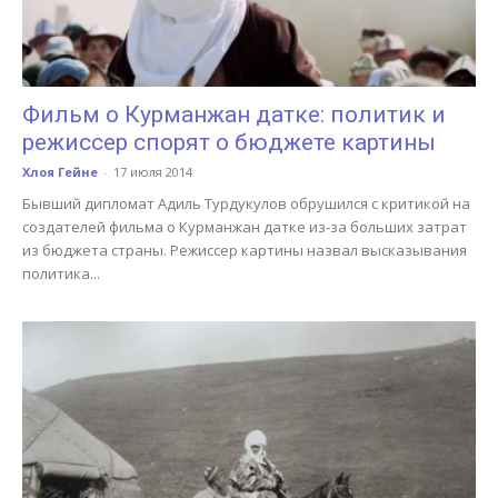
Фильм о Курманжан датке: политик и
режиссер спорят о бюджете картины
Хлоя Гейне
-
17 июля 2014
Бывший дипломат Адиль Турдукулов обрушился с критикой на
создателей фильма о Курманжан датке из-за больших затрат
из бюджета страны. Режиссер картины назвал высказывания
политика...