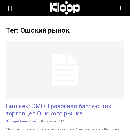
KLOOP.KG
Тег: Ошский рынок
—
Новости
Кыргызстана
Бишкек: ОМОН разогнал бастующих
торговцев Ошского рынка
Элчоро Болотбек
-
10 января 2012
Милиция прогнала торговцев крупнейшего рынка в Бишкеке,