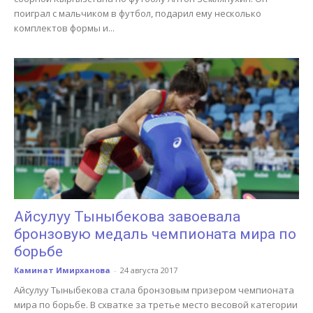
поиграл с мальчиком в футбол, подарил ему несколько
комплектов формы и...
Айсулуу Тыныбекова завоевала
бронзовую медаль чемпионата мира по
борьбе
Каминат Имирханова
-
24 августа 2017
Айсулуу Тыныбекова стала бронзовым призером чемпионата
мира по борьбе. В схватке за третье место весовой категории