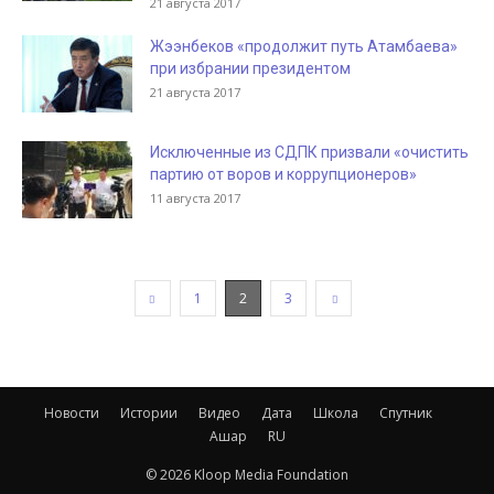
21 августа 2017
Жээнбеков «продолжит путь Атамбаева»
при избрании президентом
21 августа 2017
Исключенные из СДПК призвали «очистить
партию от воров и коррупционеров»
11 августа 2017
1
2
3
Новости
Истории
Видео
Дата
Школа
Спутник
Ашар
RU
© 2026 Kloop Media Foundation