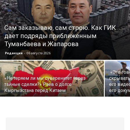
Сам заказываю, сам строю. Как ГИК
дает подряды приближенным
Туманбаева и Жапарова
Редакция
-
06 августа 2026
«Это гово
«Не теряем ли мы суверенитет через
скрывать»
тайные сделки?» Раев о долге
его виде
Кыргызстана перед Китаем
его доку