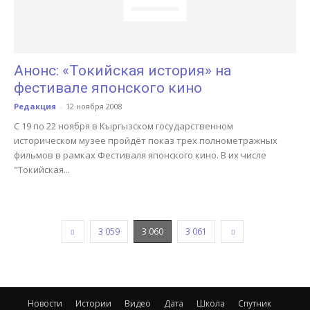
Анонс: «Токийская история» на
фестивале японского кино
Редакция
-
12 ноября 2008
С 19 по 22 ноября в Кыргызском государственном
историческом музее пройдёт показ трех полнометражных
фильмов в рамках Фестиваля японского кино. В их числе
"Токийская...
3 059
3 060
3 061
Новости
Истории
Видео
Дата
Школа
Спутник