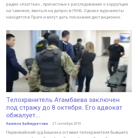
радио «Азаттык» , причастных к расследованию о коррупции
на таможне, явиться на допрос в ГКНБ. Однако журналисты
находятся в Праге и могут дать показания дистанционно.
Телохранитель Атамбаева заключен
под стражу до 8 октября. Его адвокат
обжалует...
Камила Баймуратова
-
27 сентября 2019
Первомайский суд Бишкека оставил телохранителя бывшего