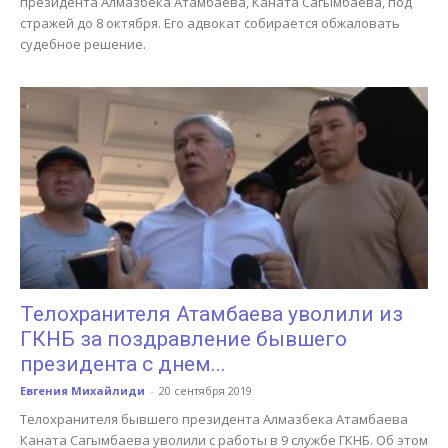
президента Алмазбека Атамбаева, Каната Сагымбаева, под
стражей до 8 октября. Его адвокат собирается обжаловать
судебное решение.
Телохранителя Атамбаева уволили из
ГКНБ за поздравление бывшего
президента с днем...
Евгения Михайлиди
-
20 сентября 2019
Телохранителя бывшего президента Алмазбека Атамбаева
Каната Сагымбаева уволили с работы в 9 службе ГКНБ. Об этом