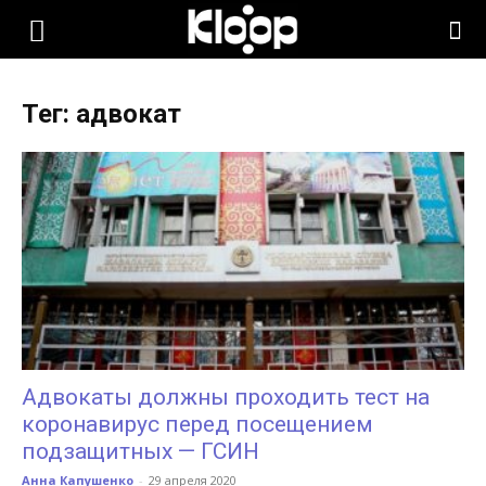
KLOOP.KG
Тег: адвокат
—
Новости
Кыргызстана
Адвокаты должны проходить тест на
коронавирус перед посещением
подзащитных — ГСИН
Анна Капушенко
-
29 апреля 2020