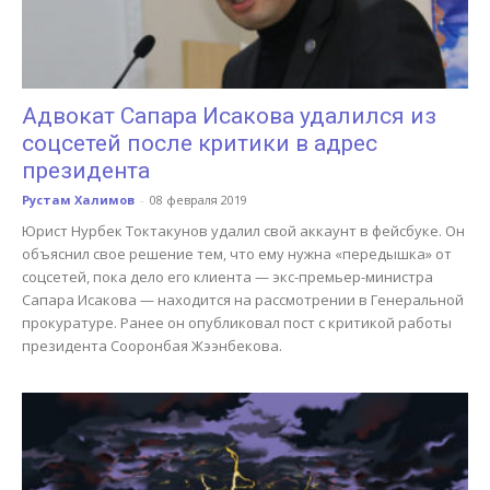
Адвокат Сапара Исакова удалился из
соцсетей после критики в адрес
президента
Рустам Халимов
-
08 февраля 2019
Юрист Нурбек Токтакунов удалил свой аккаунт в фейсбуке. Он
объяснил свое решение тем, что ему нужна «передышка» от
соцсетей, пока дело его клиента — экс-премьер-министра
Сапара Исакова — находится на рассмотрении в Генеральной
прокуратуре. Ранее он опубликовал пост с критикой работы
президента Сооронбая Жээнбекова.