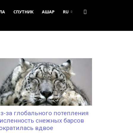
ЛА
СПУТНИК
АШАР
RU
з-за глобального потепления
исленность снежных барсов
ократилась вдвое