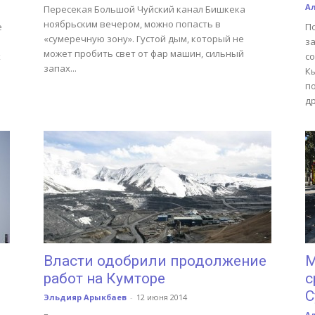
А
Пересекая Большой Чуйский канал Бишкека
ноябрьским вечером, можно попасть в
е
П
«сумеречную зону». Густой дым, который не
з
может пробить свет от фар машин, сильный
х
с
запах...
К
п
д
Власти одобрили продолжение
М
работ на Кумторе
с
С
Эльдияр Арыкбаев
-
12 июня 2014
А