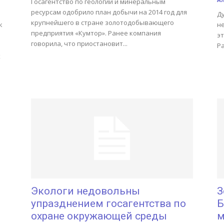
Госагентство по геологии и минеральным
ресурсам одобрило план добычи на 2014 год для
Ду
крупнейшего в стране золотодобывающего
к
не
предприятия «Кумтор». Ранее компания
э
говорила, что приостановит...
Ра
х
Экологи недовольны
З
упразднением госагентства по
Б
охране окружающей среды
м