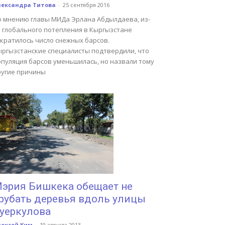
лександра Титова
-
25 сентября 2016
о мнению главы МИДа Эрлана Абдылдаева, из-
а глобального потепления в Кыргызстане
ократилось число снежных барсов.
ыргызстанские специалисты подтвердили, что
опуляция барсов уменьшилась, но назвали тому
ругие причины
эрия Бишкека обещает не
рубать деревья вдоль улицы
уеркулова
лексей Ким
-
19 августа 2013