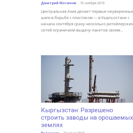
Дмитрий Мотинов
-
10 ноября 2016
Центральная Азия делает первые неуверенны
шаги в борьбе с пластиком — в Кыргызстане с
начала сентября сразу несколько ритейлерски
сетей ограничили выдачу пакетов своим...
Кыргызстан: Разрешено
строить заводы на орошаемых
землях
Редакция
-
22 июня 2015