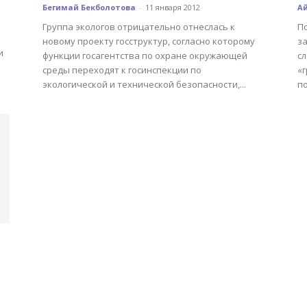
Бегимай Бекболотова
-
11 января 2012
А
Группа экологов отрицательно отнеслась к
П
новому проекту госструктур, согласно которому
з
и
функции госагентства по охране окружающей
сл
среды переходят к госинспекции по
«
экологической и технической безопасности,...
по
я