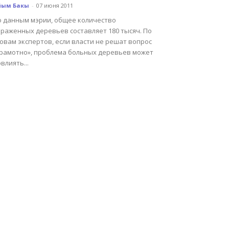
йым Бакы
-
07 июня 2011
о данным мэрии, общее количество
араженных деревьев составляет 180 тысяч. По
овам экспертов, если власти не решат вопрос
грамотно», проблема больных деревьев может
влиять...