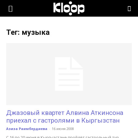
KLOOP.KG
Тег: музыка
—
Новости
Кыргызстана
Джазовый квартет Алвина Аткинсона
приехал с гастролями в Кыргызстан
Азиза Раимбердиева
-
16 июня 2008
С 16 по 20 июня в Кыргызстане пройдёт гастрольный тур