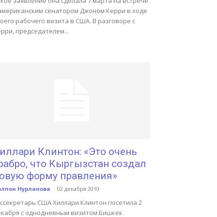
кое заявление она сделала 7 марта на встрече
 американским сенатором Джоном Керри в ходе
оего рабочего визита в США. В разговоре с
рри, председателем...
иллари Клинтон: «Это очень
рабро, что Кыргызстан создал
овую форму правления»
олпон Нурланова
-
02 декабря 2010
оссекретарь США Хиллари Клинтон посетила 2
екабря с однодневным визитом Бишкек.