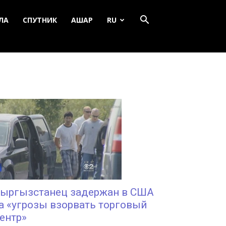
ЛА
СПУТНИК
АШАР
RU
ыргызстанец задержан в США
а «угрозы взорвать торговый
ентр»