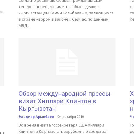
Согласно решению Обамы, гражданам США
Та
теперь запрещено иметь любые сделки с
с
и.
кыргызстанцем Камчи Кольбаевым, являющимся
св
в стране «вором в законе». Сейчас, по данным
Ке
МВД,...
Обзор международной прессы:
Х
визит Хиллари Клинтон в
х
Кыргызстан
н
Эльдияр Арыкбаев
-
04 декабря 2010
Ч
Во время визита госсекретаря США Хиллари
Г
Клинтон в Кыргызстан, зарубежные средства
д
та