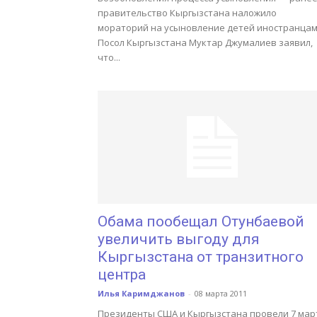
правительство Кыргызстана наложило
мораторий на усыновление детей иностранцам
Посол Кыргызстана Муктар Джумалиев заявил,
что...
Обама пообещал Отунбаевой
увеличить выгоду для
Кыргызстана от транзитного
центра
Илья Каримджанов
-
08 марта 2011
Президенты США и Кыргызстана провели 7 мар