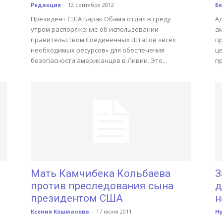
Редакция
-
12 сентября 2012
Бе
Президент США Барак Обама отдал в среду
А
утром распоряжение об использовании
ам
правительством Соединенных Штатов «всех
п
необходимых ресурсов» для обеспечения
ц
безопасности американцев в Ливии. Это...
пр
Мать Камчибека Кольбаева
З
против преследования сына
д
президентом США
н
Ксения Кошманова
-
17 июня 2011
Н