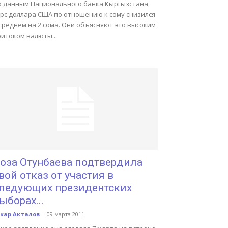
о данным Национального банка Кыргызстана,
урс доллара США по отношению к сому снизился
среднем на 2 сома. Они объясняют это высоким
итоком валюты...
оза Отунбаева подтвердила
вой отказ от участия в
ледующих президентских
ыборах...
скар Акталов
-
09 марта 2011