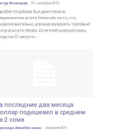
ктур Искендер
-
01 сентября 2012
дылбек Козубаев был арестован в
ериканском штате Иллинойс за то, что,
редположительно, угрожал взорвать торговый
ентр в штате Айова. 22-летний кыргызстанец
едстал 31 августа...
а последние два месяца
оллар подешевел в среднем
а 2 сома
урзaада Авазбек кызы
-
06 июня 2011