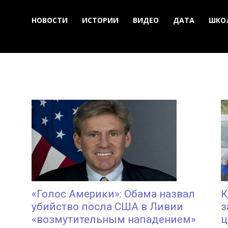
НОВОСТИ
ИСТОРИИ
ВИДЕО
ДАТА
ШКО
«Голос Америки»: Обама назвал
К
убийство посла США в Ливии
з
«возмутительным нападением»
ц