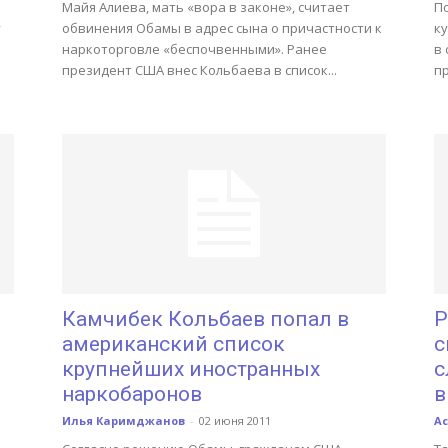
Майя Алиева, мать «вора в законе», считает
П
у
обвинения Обамы в адрес сына о причастности к
к
наркоторговле «беспочвенными». Ранее
в 
президент США внес Кольбаева в список...
пр
Камчибек Кольбаев попал в
Р
американский список
с
крупнейших иностранных
с
наркобаронов
в
Илья Каримджанов
-
02 июня 2011
А
е