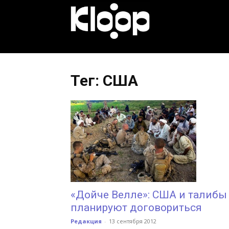
KLOOP.KG
—
Тег: США
Новости
Кыргызстана
«Дойче Велле»: США и талибы
планируют договориться
Редакция
-
13 сентября 2012