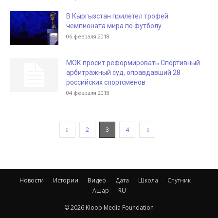
В Кыргызстан прилетел трофей
чемпионата мира по футболу
06 февраля 2018
МОК просит реформировать Спортивный
арбитражный суд, оправдавший 28
российских спортсменов
04 февраля 2018
2
3
4
Новости
Истории
Видео
Дата
Школа
Спутник
Ашар
RU
© 2026 Kloop Media Foundation