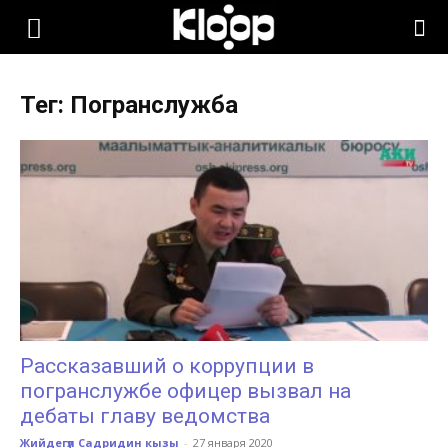
KLOOP.KG
Тег: Погранслужба
—
Новости
Кыргызстана
Рассказавший о коррупции в
погранслужбе офицер вызвал на
дебаты главу ведомства
Жийдегүл Садридин кызы
-
27 января 2020