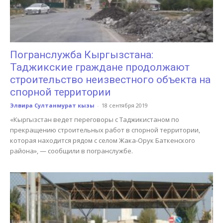
Погранслужба Кыргызстана:
Таджикские граждане продолжают
строительство неизвестного объекта на
спорной территории
Элвира Султанмурат кызы
-
18 сентября 2019
«Кыргызстан ведет переговоры с Таджикистаном по
прекращению строительных работ в спорной территории,
которая находится рядом с селом Жака-Орук Баткенского
района», — сообщили в погранслужбе.