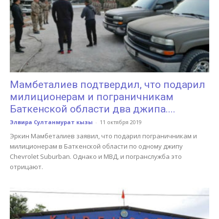
Мамбеталиев подтвердил, что подарил
милиционерам и пограничникам
Баткенской области два джипа....
Элвира Султанмурат кызы
-
11 октября 2019
Эркин Мамбеталиев заявил, что подарил пограничникам и
милиционерам в Баткенской области по одному джипу
Chevrolet Suburban. Однако и МВД, и погранслужба это
отрицают.