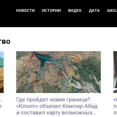
НОВОСТИ
ИСТОРИИ
ВИДЕО
ДАТА
ШКО
тво
.
Где пройдет новая граница?
«
е
«Клооп» объехал Кемпир-Абад
п
и составил карту возможных...
л