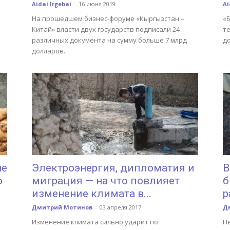
Aidai Irgebai
-
16 июня 2019
Ai
На прошедшем бизнес-форуме «Кыргызстан –
«
Китай» власти двух государств подписали 24
т
различных документа на сумму больше 7 млрд
д
долларов.
не
Электроэнергия, дипломатия и
В
о
миграция — на что повлияет
б
изменение климата в...
р
Дмитрий Мотинов
-
03 апреля 2017
Д
Изменение климата сильно ударит по
Н