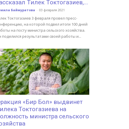
ассказал Тилек Токтогазиев,...
амила Баймуратова
-
03 февраля 2021
лек Токтогазиев 3 февраля провел пресс-
онференцию, на которой подвел итоги 100 дней
боты на посту министра сельского хозяйства.
 поделился результатами своей работы и...
ракция «Бир Бол» выдвинет
илека Токтогазиева на
олжность министра сельского
озяйства