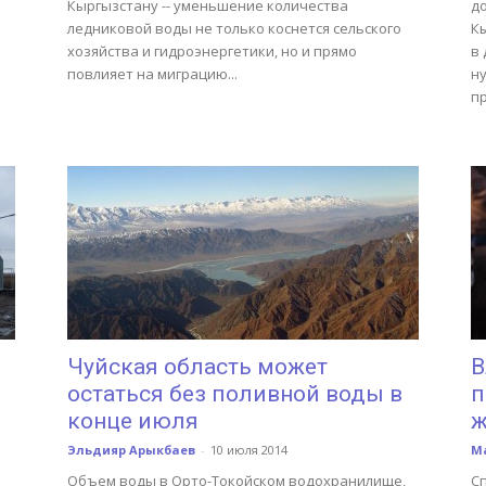
Кыргызстану -- уменьшение количества
д
ледниковой воды не только коснется сельского
Кы
хозяйства и гидроэнергетики, но и прямо
в 
повлияет на миграцию...
н
п
Чуйская область может
В
остаться без поливной воды в
п
конце июля
ж
Эльдияр Арыкбаев
-
10 июля 2014
М
Объем воды в Орто-Токойском водохранилище,
С