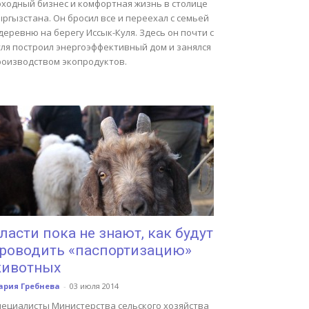
оходный бизнес и комфортная жизнь в столице
ргызстана. Он бросил все и переехал с семьей
деревню на берегу Иссык-Куля. Здесь он почти с
уля построил энергоэффективный дом и занялся
роизводством экопродуктов.
ласти пока не знают, как будут
роводить «паспортизацию»
ивотных
ария Гребнева
-
03 июля 2014
пециалисты Министерства сельского хозяйства