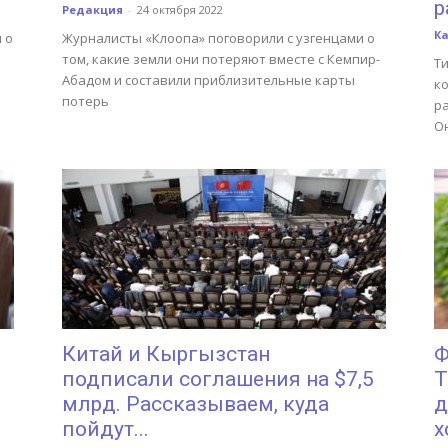
р
Редакция
-
24 октября 2022
К
 о
Журналисты «Клоопа» поговорили с узгенцами о
том, какие земли они потеряют вместе с Кемпир-
Ти
Абадом и составили приблизительные карты
к
потерь
ра
Он
Китай и Кыргызстан
Ф
подписали соглашения на $7,5
Т
млрд. Рассказываем, куда
д
пойдут...
х