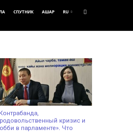
ЛА
СПУТНИК
АШАР
RU
Контрабанда,
родовольственный кризис и
обби в парламенте». Что