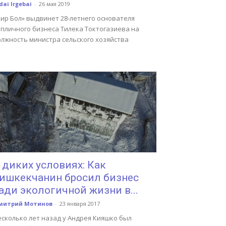
dai Irgebai
-
26 мая 2019
Бир Бол» выдвинет 28-летнего основателя
епличного бизнеса Тилека Токтогазиева на
олжность министра сельского хозяйства
 диких условиях: Как
ишкекчанин бросил бизнес
ади экологичной жизни в...
митрий Мотинов
-
23 января 2017
есколько лет назад у Андрея Кияшко был