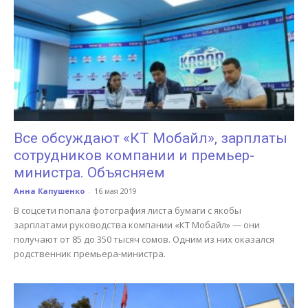
Все обсуждают «КТ Мобайл», зарплаты
сотрудников компании и премьер-
министра. Объясняем
Анна Капушенко
-
16 мая 2019
В соцсети попала фотография листа бумаги с якобы
зарплатами руководства компании «КТ Мобайл» — они
получают от 85 до 350 тысяч сомов. Одним из них оказался
родственник премьера-министра.