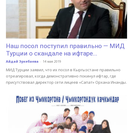
Наш посол поступил правильно — МИД
Турции о скандале на ифтаре...
Айдай Эркебаева
-
14 мая 2019
МИД Турции заявил, что их посол в Кыргызстане правильно
отреагировал, когда демонстративно покинул ифтар, где
присутствовал директор сети лицеев «Сапат» Орхана Инанды.