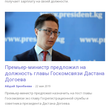
получает зарплату на своей должности.
Премьер-министр предложил на
должность главы Госкомсвязи Дастана
Догоева
Айдай Эркебаева
-
22 мая 2019
Премьер-министр предложил назначить на пост главы
Госкомсвязи экс-главу Госрегистрационной службы и
советника президента Дастана Догоева.