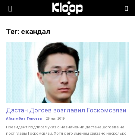
KLOOP.KG
Тег: скандал
—
Новости
Кыргызстана
Дастан Догоев возглавил Госкомсвязи
Айсымбат Токоева
-
29 мая 2019
Президент подписал указ о назначении Дастана Догоева на
пост главы Госкомсвязи. Хотя с его именем связано несколько