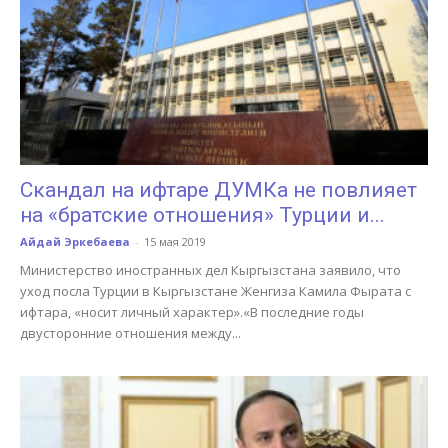
Скандал на ифтаре ДУМКа не повлияет
на «братские отношения» Турции и...
Айдай Эркебаева
-
15 мая 2019
Министерство иностранных дел Кыргызстана заявило, что
уход посла Турции в Кыргызстане Женгиза Камила Фырата с
ифтара, «носит личный характер».«В последние годы
двусторонние отношения между...