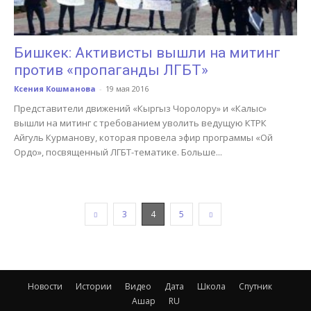
Бишкек: Активисты вышли на митинг
против «пропаганды ЛГБТ»
Ксения Кошманова
-
19 мая 2016
Представители движений «Кыргыз Чоролору» и «Калыс»
вышли на митинг с требованием уволить ведущую КТРК
Айгуль Курманову, которая провела эфир программы «Ой
Ордо», посвященный ЛГБТ-тематике. Больше...
3
4
5
Новости
Истории
Видео
Дата
Школа
Спутник
Ашар
RU