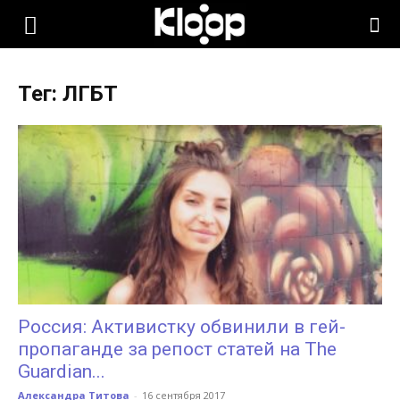
KLOOP.KG
Тег: ЛГБТ
—
Новости
Кыргызстана
Россия: Активистку обвинили в гей-
пропаганде за репост статей на The
Guardian...
Александра Титова
-
16 сентября 2017