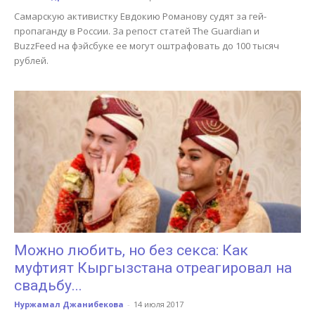
Самарскую активистку Евдокию Романову судят за гей-
пропаганду в России. За репост статей The Guardian и
BuzzFeed на фэйсбуке ее могут оштрафовать до 100 тысяч
рублей.
Можно любить, но без секса: Как
муфтият Кыргызстана отреагировал на
свадьбу...
Нуржамал Джанибекова
-
14 июля 2017