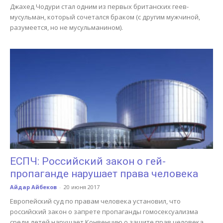
Джахед Чодури стал одним из первых британских геев-
мусульман, который сочетался браком (с другим мужчиной,
разумеется, но не мусульманином).
ЕСПЧ: Российский закон о гей-
пропаганде нарушает права человека
Айдар Айбеков
-
20 июня 2017
Европейский суд по правам человека установил, что
российский закон о запрете пропаганды гомосексуализма
среди детей нарушает Конвенцию о защите прав человека.