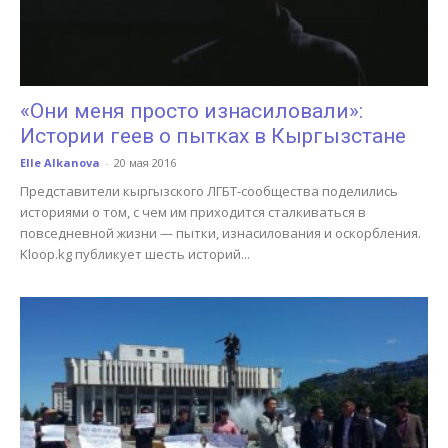
«Они меня просто изнасиловали»:
Истории геев о пытках в Кыргызстане
Elle Alkanova
-
20 мая 2016
Представители кыргызского ЛГБТ-сообщества поделились
историями о том, с чем им приходится сталкиваться в
повседневной жизни — пытки, изнасилования и оскорбления.
Kloop.kg публикует шесть историй...