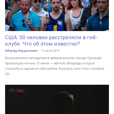
США: 50 человек расстреляли в гей-
клубе. Что об этом известно?
Айсулуу Бердалиева
-
13 июня 2016
Вооружённое нападение в американском городе Орландо
произошло ночью 12 июня — житель Флориды открыл
стрельбу в одном из гей-клубов. В результате этого погибли
50...