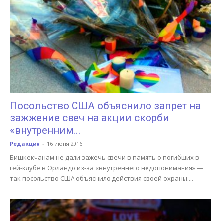
Посольство США объяснило запрет на
зажжение свеч на акции скорби
«внутренним...
Редакция
-
16 июня 2016
Бишкекчанам не дали зажечь свечи в память о погибших в
гей-клубе в Орландо из-за «внутреннего недопонимания» —
так посольство США объяснило действия своей охраны....