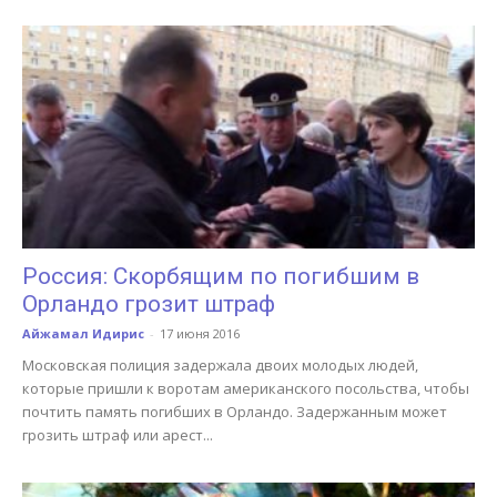
Россия: Скорбящим по погибшим в
Орландо грозит штраф
Айжамал Идирис
-
17 июня 2016
Московская полиция задержала двоих молодых людей,
которые пришли к воротам американского посольства, чтобы
почтить память погибших в Орландо. Задержанным может
грозить штраф или арест...