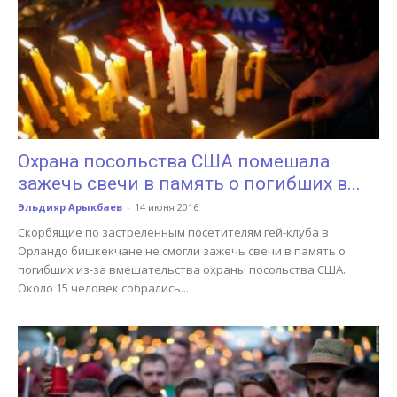
Охрана посольства США помешала
зажечь свечи в память о погибших в...
Эльдияр Арыкбаев
-
14 июня 2016
Скорбящие по застреленным посетителям гей-клуба в
Орландо бишкекчане не смогли зажечь свечи в память о
погибших из-за вмешательства охраны посольства США.
Около 15 человек собрались...