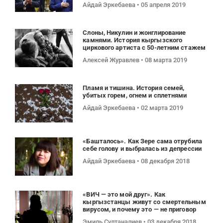
Айдай Эркебаева
05 апреля 2019
Слоны, Никулин и жонглирование
камнями. История кыргызского
циркового артиста с 50-летним стажем
Алексей Журавлев
08 марта 2019
Пламя и тишина. История семей,
убитых горем, огнем и сплетнями
Айдай Эркебаева
02 марта 2019
«Башталось». Как Зере сама отрубила
себе голову и выбралась из депрессии
Айдай Эркебаева
08 декабря 2018
«ВИЧ — это мой друг». Как
кыргызстанцы живут со смертельным
вирусом, и почему это — не приговор
Эмиль Султаналиев
03 декабря 2018