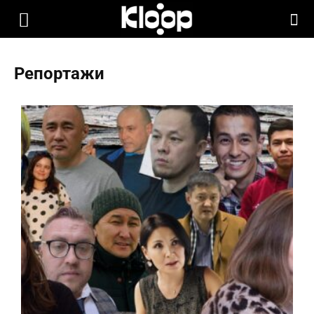
KLOOP.KG
Репортажи​
—
Новости
Кыргызстана